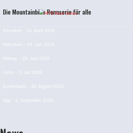
Die Mountainbike Rennserie für alle
Schwändi – 26. April 202
6
Wetzikon – 14. Juni 202
6
Hittnau – 28. Juni 202
6
Uster – 5. Juli 202
6
Eschenbach – 30. August 202
6
Egg – 6. September 202
6