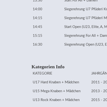
13:30
Start For All + Damen
14:00
Siegerehrung U7 Pfüderi K
14:15
Siegerehrung U7 Pfüderi 
14:45
Start Open (U23, Elite, A, 
15:15
Siegerehrung For All + Da
16:30
Siegerehrung Open (U23, El
Kategorien Info
KATEGORIE
JAHRGÄ
U17 Hard Knaben + Mädchen
2011 - 2
U15 Mega Knaben + Mädchen
2013 - 2
U13 Rock Knaben + Mädchen
2015 - 2