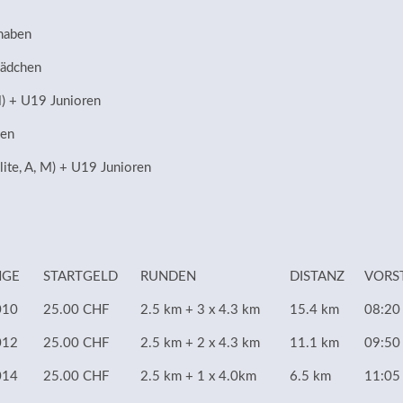
naben
Mädchen
M) + U19 Junioren
men
ite, A, M) + U19 Junioren
NGE
STARTGELD
RUNDEN
DISTANZ
VORS
010
25.00 CHF
2.5 km + 3 x 4.3 km
15.4 km
08:20
012
25.00 CHF
2.5 km + 2 x 4.3 km
11.1 km
09:50
014
25.00 CHF
2.5 km + 1 x 4.0km
6.5 km
11:05