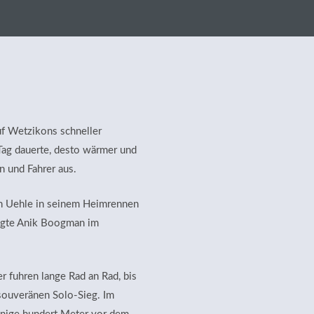
uf Wetzikons schneller
 Tag dauerte, desto wärmer und
n und Fahrer aus.
lin Uehle in seinem Heimrennen
egte Anik Boogman im
r fuhren lange Rad an Rad, bis
 souveränen Solo-Sieg. Im