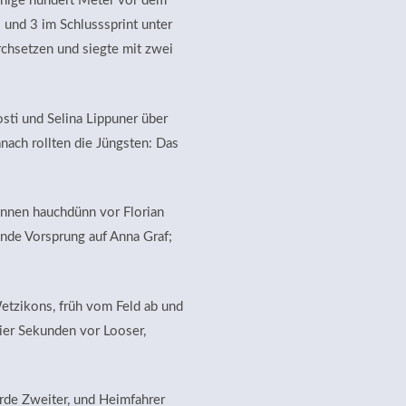
wenige hundert Meter vor dem
 und 3 im Schlusssprint unter
rchsetzen und siegte mit zwei
sti und Selina Lippuner über
nach rollten die Jüngsten: Das
nnen hauchdünn vor Florian
kunde Vorsprung auf Anna Graf;
etzikons, früh vom Feld ab und
vier Sekunden vor Looser,
urde Zweiter, und Heimfahrer