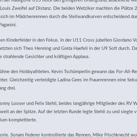
in der Kategorie U13 Rock den griffigeren Untergrund, attackierte 
 Louis Zweifel auf Distanz. Die beiden Wetziker machten die Plätze 2
e sich im Mädchenrennen durch die Steilwandkurven entscheidend du
aganini.
en Kinderfelder in den Fokus. In der U11 Cross jubelten Giordano Vo
setzten sich Theo Henning und Greta Haefeli in der U9 Soft durch. Da
e strahlende Gesichter und kräftigen Applaus.
ühne den Hobbyathleten. Kevin Tschümperlin gewann das For-All-Re
ritter. Gleichzeitig verteidigte Ladina Gees im Frauen­rennen eine Se
ang drei.
nny Looser und Felix Stehli, beides langjährige Mitglieder des RV W
weit an der Spitze. Auf der letzten Runde legte Stehli zu und siegte 
ium komplettierte.
egorie. Sonam Federer kontrollierte das Rennen, Mike Frischknecht w