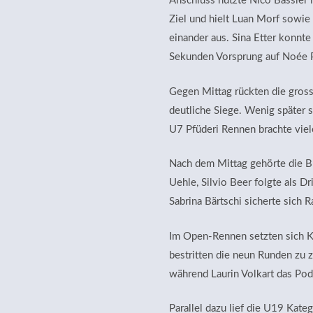
Anschluss nutzte Nico Bässler 
Ziel und hielt Luan Morf sowie
einander aus. Sina Etter konnt
Sekunden Vorsprung auf Noée P
Gegen Mittag rückten die gross
deutliche Siege. Wenig später 
U7 Pfüderi Rennen brachte viel
Nach dem Mittag gehörte die B
Uehle, Silvio Beer folgte als D
Sabrina Bärtschi sicherte sich R
Im Open-Rennen setzten sich Ko
bestritten die neun Runden zu z
während Laurin Volkart das Pod
Parallel dazu lief die U19 Kat