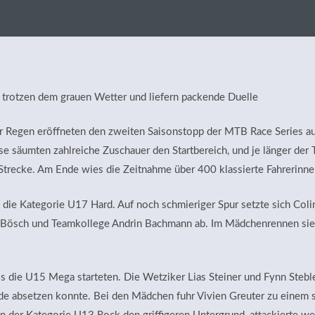
trotzen dem grauen Wetter und liefern packende Duelle
er Regen eröffneten den zweiten Saison­stopp der MTB Race Series a
se säumten zahlreiche Zuschauer den Startbereich, und je länger der
 Strecke. Am Ende wies die Zeitnahme über 400 klassierte Fahrerinne
te die Kategorie U17 Hard. Auf noch schmieriger Spur setzte sich Co
n Bösch und Teamkollege Andrin Bachmann ab. Im Mädchenrennen si
als die U15 Mega starteten. Die Wetziker Lias Steiner und Fynn Steble
unde absetzen konnte. Bei den Mädchen fuhr Vivien Greuter zu einem